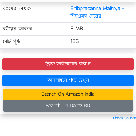
বইয়ের লেখক
Shibprasanna Maitrya -
শিবপ্রসন্ন মৈত্রেয়
বইয়ের আকার
6 MB
মোট পৃষ্ঠা
166
ইবুক ডাউনলোড করুন
অনলাইনে পড়ে দেখুন
Search On Amazon India
Search On Daraz BD
Ebook Source