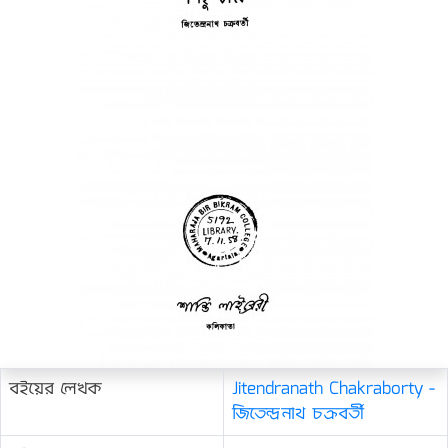
বইয়ের লেখক
Jitendranath Chakraborty -
জিতেন্দ্রনাথ চক্রবর্তী