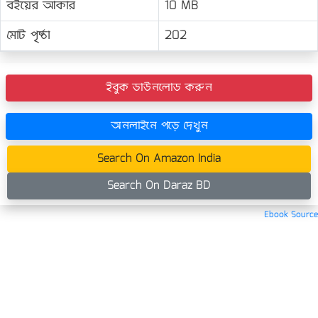
বইয়ের আকার
10 MB
মোট পৃষ্ঠা
202
ইবুক ডাউনলোড করুন
অনলাইনে পড়ে দেখুন
Search On Amazon India
Search On Daraz BD
Ebook Source