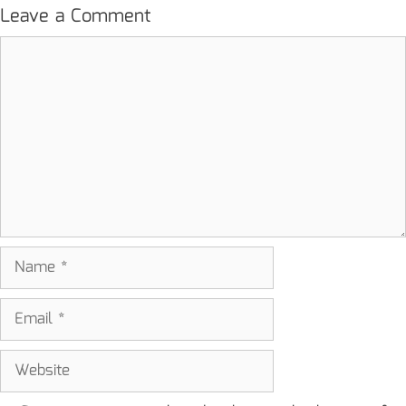
Leave a Comment
Comment
Name
Email
Website