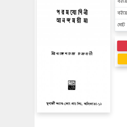
বইয়
বইয
মোট প