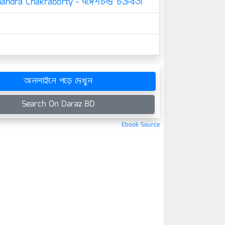
dra Chakraborty - গঙ্গেশচন্দ্র চক্রবর্তী
অনলাইনে পড়ে দেখুন
Search On Daraz BD
Ebook Source