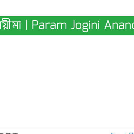
য়ীমা | Param Jogini An