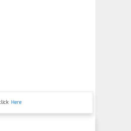
lick
Here