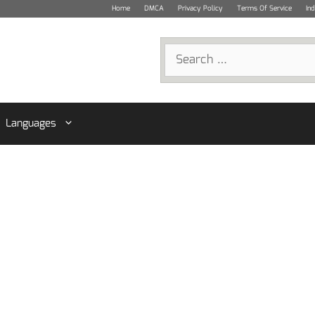
Home
DMCA
Privacy Policy
Terms Of Service
In
Search
for:
Languages