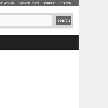
dian Govt Jobs
Consumer Forums
Detechter
Pkv games