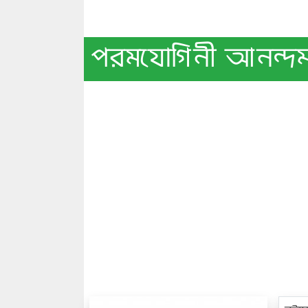
পরমযোগিনী আনন্দম