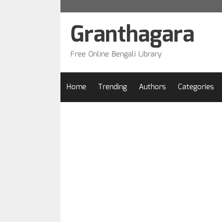
Skip
to
Granthagara
content
Free Online Bengali Library
Home
Trending
Authors
Categories