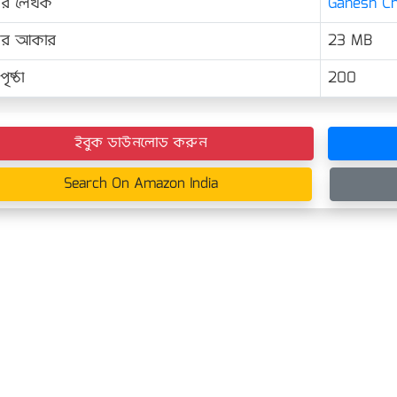
ের লেখক
Ganesh Chan
়ের আকার
23 MB
ৃষ্ঠা
200
ইবুক ডাউনলোড করুন
Search On Amazon India