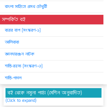
বাংলা সাহিত্যে প্রমথ চৌধুরী
সম্পর্কিত বই
বরের বাপ [সংস্করণ-১]
আলিবাবা
জ্ঞানদারঞ্জন নাটক
শান্তি-রহস্য [সংস্করণ-৩]
শান্তি-পাগল
বই থেকে নমুনা পাঠ্য (মেশিন অনুবাদিত)
(Click to expand)