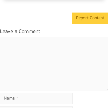
Report Content
Leave a Comment
Comment
Name