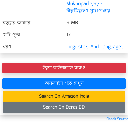
Mukhopadhyay -
বিভূতিভূষণ মুখোপাধ্যায়
বইয়ের আকার
9 MB
মোট পৃষ্ঠা
170
ধরণ
Linguistics And Languages
ইবুক ডাউনলোড করুন
অনলাইনে পড়ে দেখুন
Search On Amazon India
Search On Daraz BD
Ebook Source