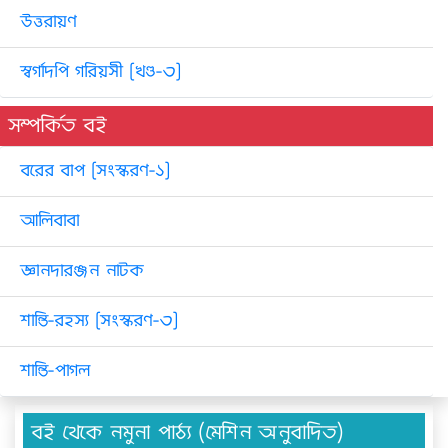
উত্তরায়ণ
স্বর্গাদপি গরিয়সী [খণ্ড-৩]
সম্পর্কিত বই
বরের বাপ [সংস্করণ-১]
আলিবাবা
জ্ঞানদারঞ্জন নাটক
শান্তি-রহস্য [সংস্করণ-৩]
শান্তি-পাগল
বই থেকে নমুনা পাঠ্য (মেশিন অনুবাদিত)