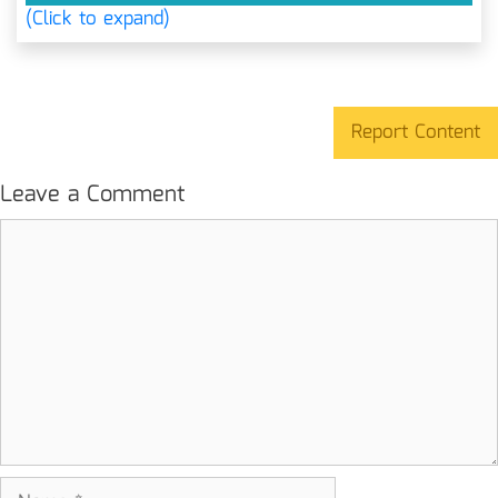
(Click to expand)
Report Content
Leave a Comment
Comment
Name