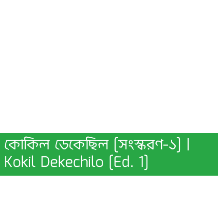
কোকিল ডেকেছিল [সংস্করণ-১] |
Kokil Dekechilo [Ed. 1]