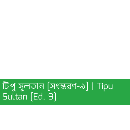
টিপু সুলতান [সংস্করণ-৯] | Tipu
Sultan [Ed. 9]