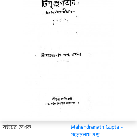
বইয়ের লেখক
Mahendranath Gupta -
মহেন্দ্রনাথ গুপ্ত