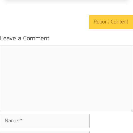
Report Content
Leave a Comment
Comment
Name