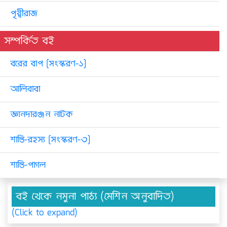
পৃথ্বীরাজ
সম্পর্কিত বই
বরের বাপ [সংস্করণ-১]
আলিবাবা
জ্ঞানদারঞ্জন নাটক
শান্তি-রহস্য [সংস্করণ-৩]
শান্তি-পাগল
বই থেকে নমুনা পাঠ্য (মেশিন অনুবাদিত)
(Click to expand)