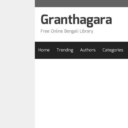
Skip
to
Granthagara
content
Free Online Bengali Library
Home
Trending
Authors
Categories