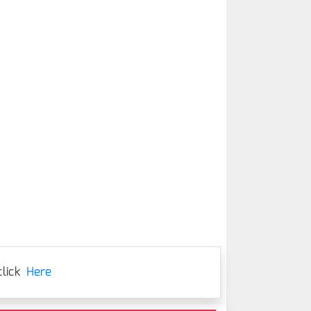
lick
Here