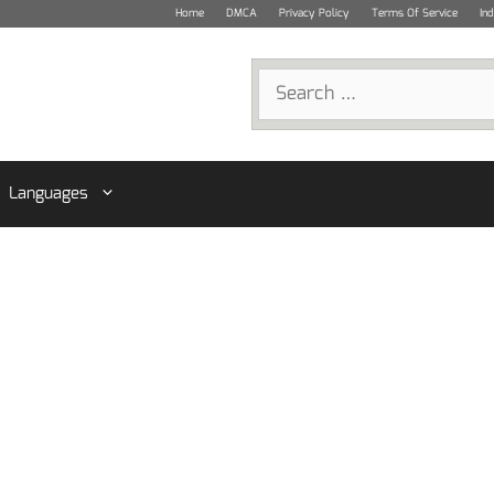
Home
DMCA
Privacy Policy
Terms Of Service
In
Search
for:
Languages