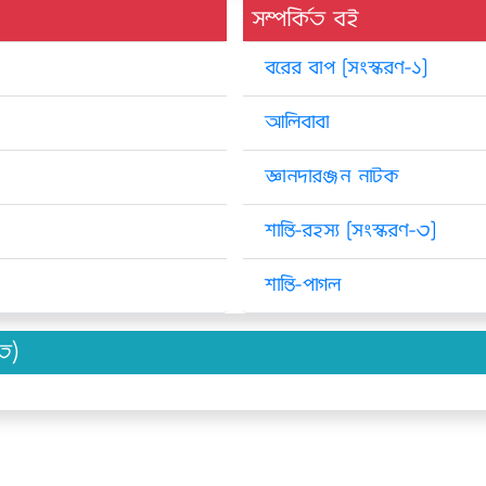
সম্পর্কিত বই
বরের বাপ [সংস্করণ-১]
আলিবাবা
জ্ঞানদারঞ্জন নাটক
শান্তি-রহস্য [সংস্করণ-৩]
শান্তি-পাগল
িত)