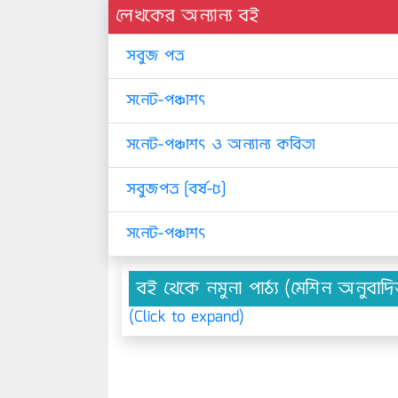
লেখকের অন্যান্য বই
সবুজ পত্র
সনেট-পঞ্চাশৎ
সনেট-পঞ্চাশৎ ও অন্যান্য কবিতা
সবুজপত্র [বর্ষ-৫]
সনেট-পঞ্চাশৎ
বই থেকে নমুনা পাঠ্য (মেশিন অনুবাদ
(Click to expand)