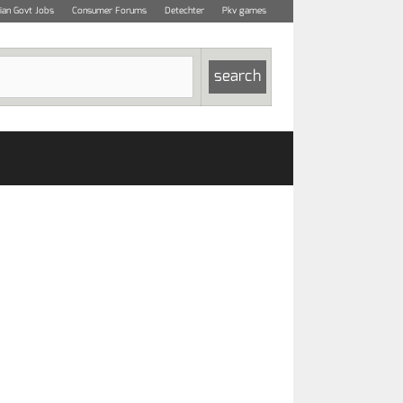
dian Govt Jobs
Consumer Forums
Detechter
Pkv games