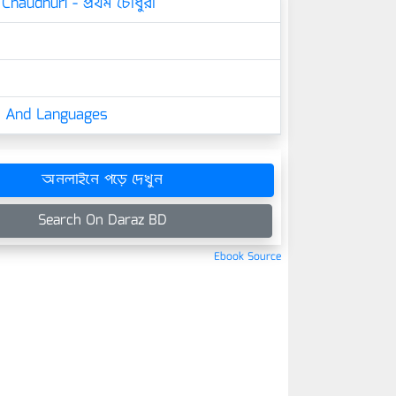
haudhuri - প্রথম চৌধুরী
cs And Languages
অনলাইনে পড়ে দেখুন
Search On Daraz BD
Ebook Source