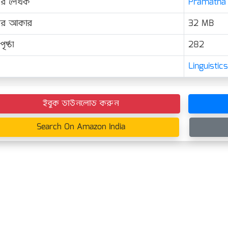
ের লেখক
Pramatha C
়ের আকার
32 MB
ৃষ্ঠা
282
Linguisti
ইবুক ডাউনলোড করুন
Search On Amazon India