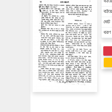
বইয়
বইয
মোট প
ধরণ