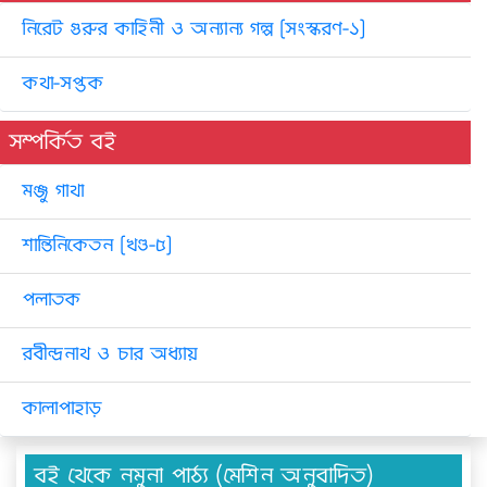
নিরেট গুরুর কাহিনী ও অন্যান্য গল্প [সংস্করণ-১]
কথা-সপ্তক
সম্পর্কিত বই
মঞ্জু গাথা
শান্তিনিকেতন [খণ্ড-৫]
পলাতক
রবীন্দ্রনাথ ও চার অধ্যায়
কালাপাহাড়
বই থেকে নমুনা পাঠ্য (মেশিন অনুবাদিত)