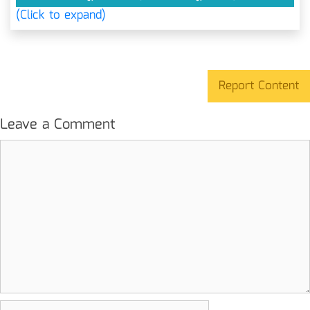
(Click to expand)
Report Content
Leave a Comment
Comment
Name