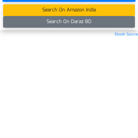
Search On Amazon India
Search On Daraz BD
Ebook Source