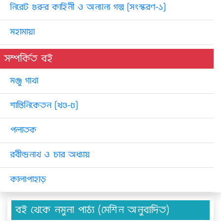
নিরেট গুরুর কাহিনী ও অন্যান্য গল্প [সংস্করণ-১]
মহামায়া
সম্পর্কিত বই
মঞ্জু গাথা
শান্তিনিকেতন [খণ্ড-৫]
পলাতক
রবীন্দ্রনাথ ও চার অধ্যায়
কালাপাহাড়
বই থেকে নমুনা পাঠ্য (মেশিন অনুবাদিত)