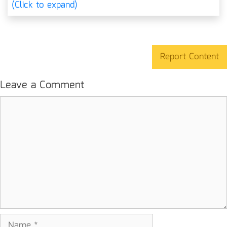
(Click to expand)
Report Content
Leave a Comment
Comment
Name