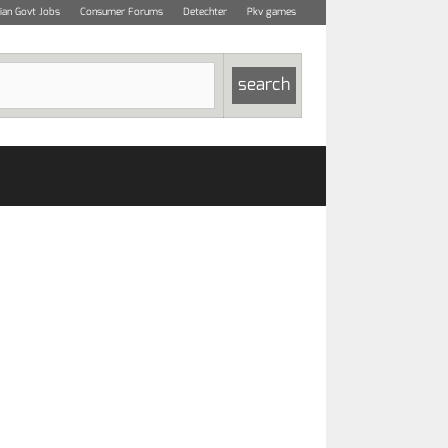
dian Govt Jobs
Consumer Forums
Detechter
Pkv games