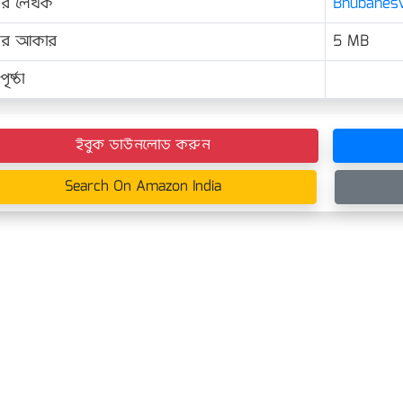
ের লেখক
Bhubaneswa
়ের আকার
5 MB
ৃষ্ঠা
ইবুক ডাউনলোড করুন
Search On Amazon India