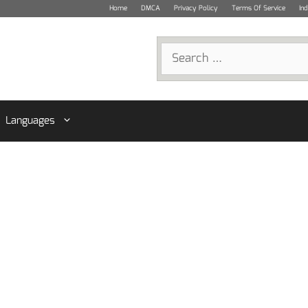
Home
DMCA
Privacy Policy
Terms Of Service
In
Search
for:
Languages