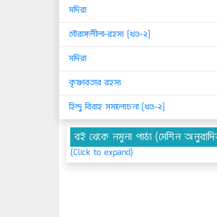
মদিরা
গৌরাঙ্গলীলা-রহস্য [খণ্ড-২]
মদিরা
কৃষ্ণাবতার রহস্য
হিন্দু বিবাহ সমালোচনা [খণ্ড-২]
বই থেকে নমুনা পাঠ্য (মেশিন অনুবাদ
(Click to expand)