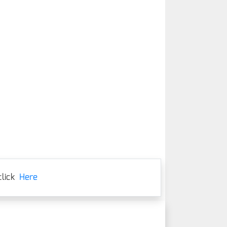
lick
Here