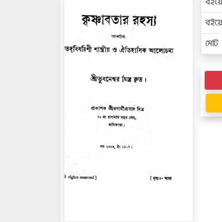
বইয়
বইয
মোট প