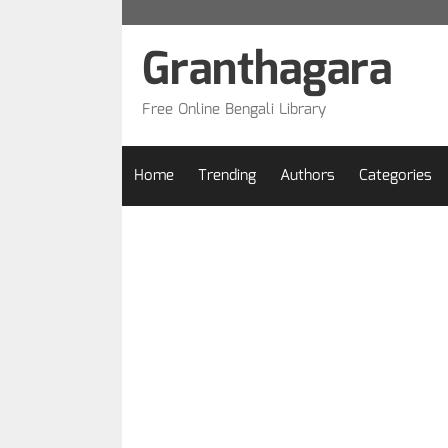
Skip
to
Granthagara
content
Free Online Bengali Library
Home
Trending
Authors
Categories