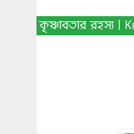
কৃষ্ণাবতার রহস্য |