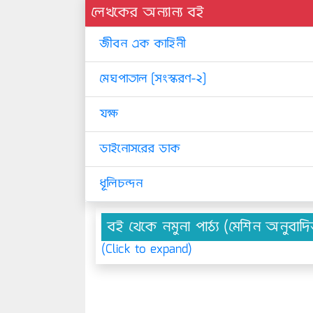
লেখকের অন্যান্য বই
জীবন এক কাহিনী
মেঘপাতাল [সংস্করণ-২]
যক্ষ
ডাইনোসরের ডাক
ধূলিচন্দন
বই থেকে নমুনা পাঠ্য (মেশিন অনুবাদ
(Click to expand)