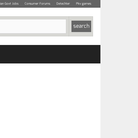
dian Govt Jobs
Consumer Forums
Detechter
Pkv games