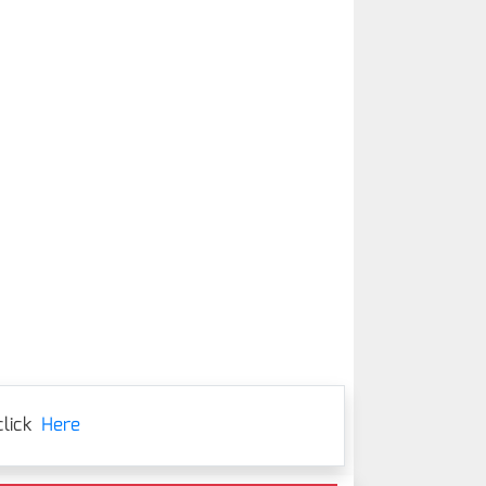
lick
Here