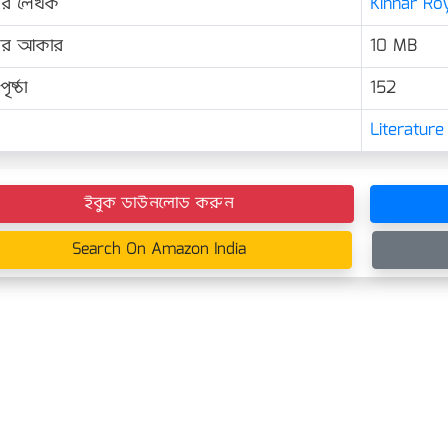
ের লেখক
Kinnar Roy
়ের আকার
10 MB
ৃষ্ঠা
152
Literature
ইবুক ডাউনলোড করুন
Search On Amazon India