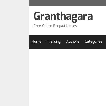
Skip
to
Granthagara
content
Free Online Bengali Library
Home
Trending
Authors
Categories