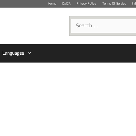
Home
DMCA
Privacy Policy
Terms Of Service
In
Search
for:
Languages