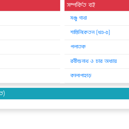
সম্পর্কিত বই
মঞ্জু গাথা
শান্তিনিকেতন [খণ্ড-৫]
পলাতক
রবীন্দ্রনাথ ও চার অধ্যায়
কালাপাহাড়
িত)