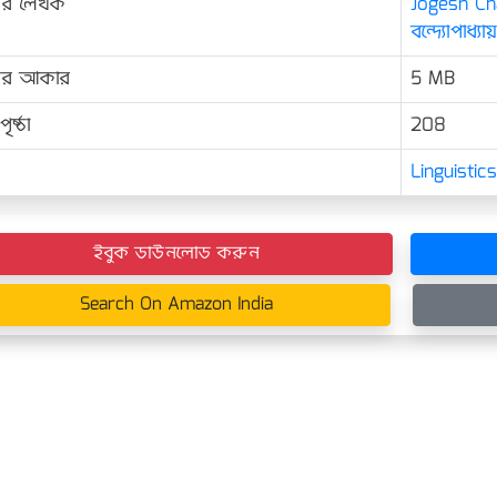
ের লেখক
Jogesh Ch
বন্দ্যোপাধ্যায়
়ের আকার
5 MB
ৃষ্ঠা
208
Linguisti
ইবুক ডাউনলোড করুন
Search On Amazon India