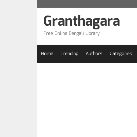
Skip
to
Granthagara
content
Free Online Bengali Library
Home
Trending
Authors
Categories