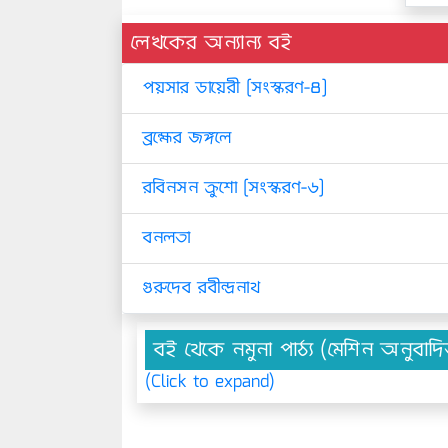
লেখকের অন্যান্য বই
পয়সার ডায়েরী [সংস্করণ-৪]
ব্রহ্মের জঙ্গলে
রবিনসন ক্রুশো [সংস্করণ-৬]
বনলতা
গুরুদেব রবীন্দ্রনাথ
বই থেকে নমুনা পাঠ্য (মেশিন অনুবাদ
(Click to expand)