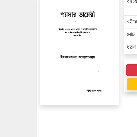
বইয়
বইয
মোট প
ধরণ