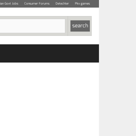
dian Govt Jobs
Consumer Forums
Detechter
Pkv games