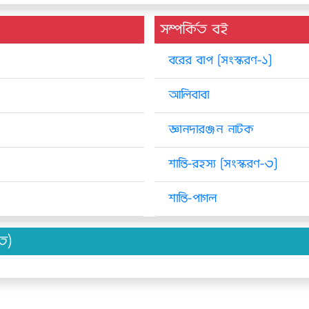
সম্পর্কিত বই
বরের বাপ [সংস্করণ-১]
আলিবাবা
জ্ঞানদারঞ্জন নাটক
শান্তি-রহস্য [সংস্করণ-৩]
শান্তি-পাগল
িত)