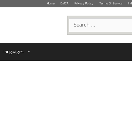
Home
DMCA
Privacy Policy
Terms Of Service
In
Search
for:
Languages