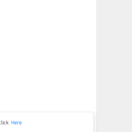
lick
Here