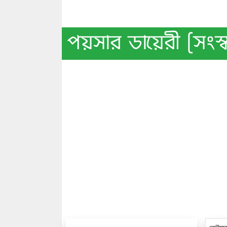
পয়সার ডায়েরী [সংস্