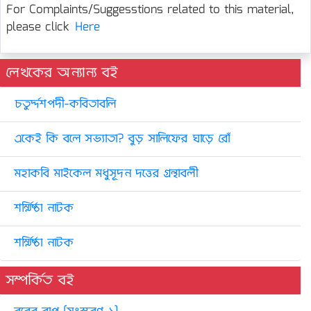
For Complaints/Suggesstions related to this material,
please click
Here
লেখকের অন্যান্য বই
চতুর্দ্দশপদী-কবিতাবলি
একেই কি বলে সভ্যাতা? বুড় সালিফের ঘাড়ে রোঁ
মহাকবি মাইকেল মধুসূদন দত্তের গ্রন্থাবলী
শর্ম্মিষ্ঠা নাটক
শর্ম্মিষ্ঠা নাটক
সম্পর্কিত বই