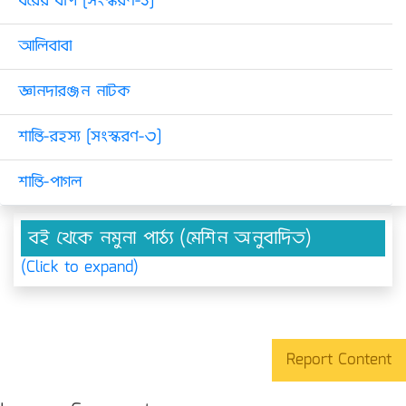
বরের বাপ [সংস্করণ-১]
আলিবাবা
জ্ঞানদারঞ্জন নাটক
শান্তি-রহস্য [সংস্করণ-৩]
শান্তি-পাগল
বই থেকে নমুনা পাঠ্য (মেশিন অনুবাদিত)
(Click to expand)
Report Content