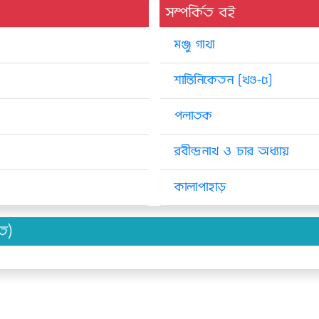
সম্পর্কিত বই
মঞ্জু গাথা
শান্তিনিকেতন [খণ্ড-৫]
পলাতক
রবীন্দ্রনাথ ও চার অধ্যায়
কালাপাহাড়
িত)