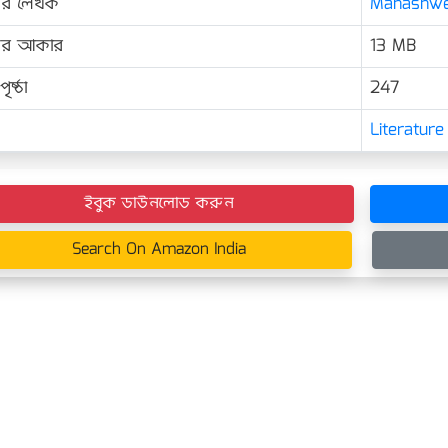
ের লেখক
Mahashweta
়ের আকার
13 MB
ৃষ্ঠা
247
Literature
ইবুক ডাউনলোড করুন
Search On Amazon India