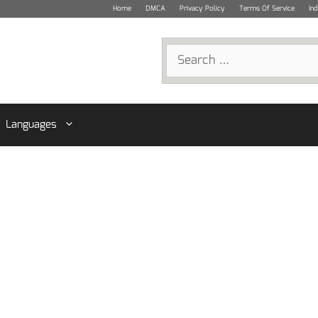
Home
DMCA
Privacy Policy
Terms Of Service
In
Search
for:
Languages