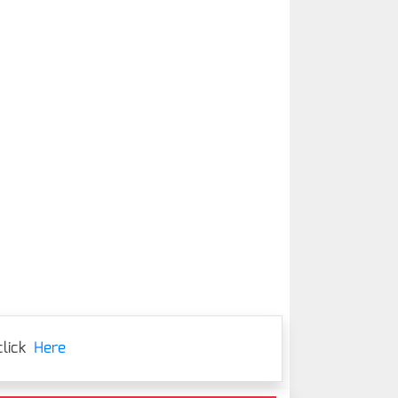
lick
Here