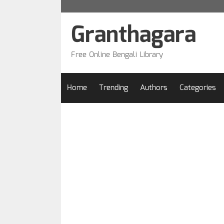
Skip
to
Granthagara
content
Free Online Bengali Library
Home
Trending
Authors
Categories