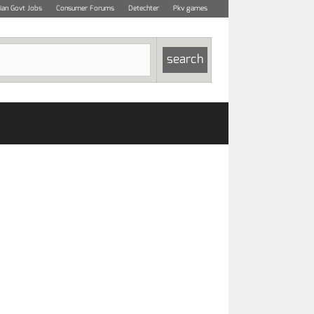
dian Govt Jobs
Consumer Forums
Detechter
Pkv games