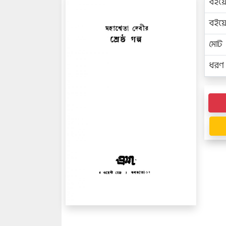
বইয়
বইয
মোট প
ধরণ