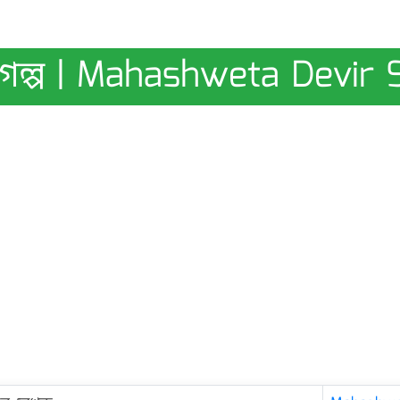
েষ্ঠ গল্প | Mahashweta Devi