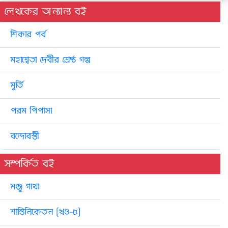
লেখকের অন্যান্য বই
শিকার পর্ব
মহাশ্বেতা দেবীর শ্রেষ্ঠ গল্প
মুর্তি
পরম পিপাসা
বন্দোবস্তী
সম্পর্কিত বই
মঞ্জু গাথা
শান্তিনিকেতন [খণ্ড-৫]