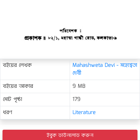
বইয়ের লেখক
Mahashweta Devi - মহেশ্বেতা
দেবী
বইয়ের আকার
9 MB
মোট পৃষ্ঠা
179
ধরণ
Literature
ইবুক ডাউনলোড করুন