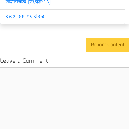
সাইটোলজি [সংস্করণ-১]
ব্যবহারিক পদার্থবিদ্যা
Report Content
Leave a Comment
Comment