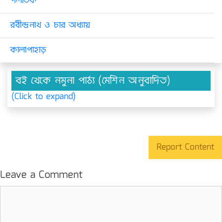
পলাতক
রবীন্দ্রনাথ ও চার অধ্যায়
কালাপাহাড়
বই থেকে নমুনা পাঠ্য (মেশিন অনুবাদিত)
(Click to expand)
Report Content
Leave a Comment
Comment