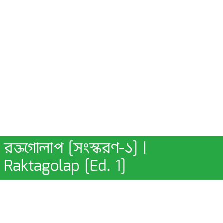
রক্তগোলাপ [সংস্করণ-১] |
Raktagolap [Ed. 1]