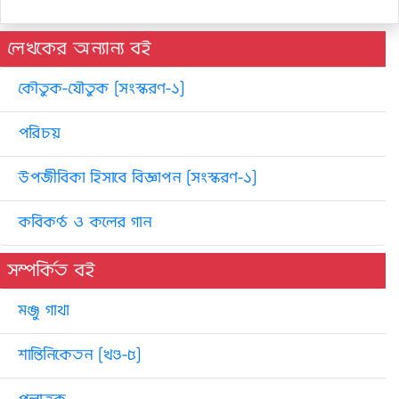
লেখকের অন্যান্য বই
কৌতুক-যৌতুক [সংস্করণ-১]
পরিচয়
উপজীবিকা হিসাবে বিজ্ঞাপন [সংস্করণ-১]
কবিকণ্ঠ ও কলের গান
সম্পর্কিত বই
মঞ্জু গাথা
শান্তিনিকেতন [খণ্ড-৫]