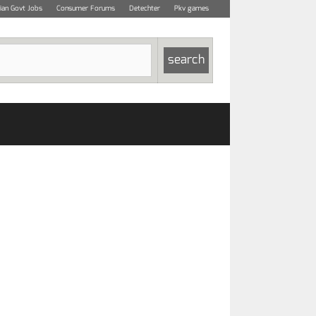
dian Govt Jobs
Consumer Forums
Detechter
Pkv games