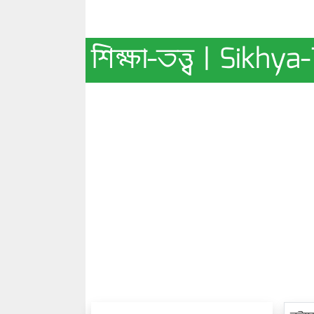
শিক্ষা-তত্ত্ব | Sikh