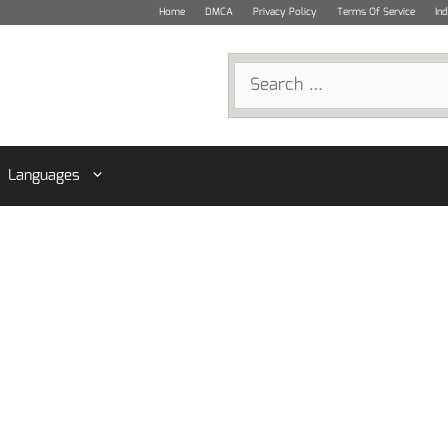
Home
DMCA
Privacy Policy
Terms Of Service
In
Search
for:
Languages