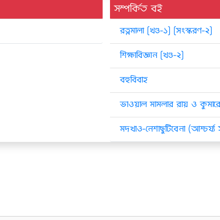
সম্পর্কিত বই
রত্নমালা [খণ্ড-১] [সংস্করণ-২]
শিক্ষাবিজ্ঞান [খণ্ড-২]
বহুবিবাহ
ভাওয়াল মামলার রায় ও কুমার
মদখাও-নেশাছুটিবেনা (আশ্চর্য্য সত