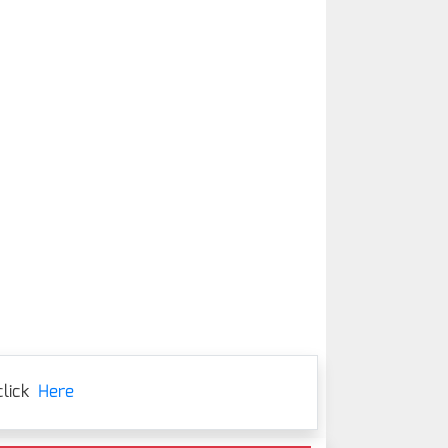
lick
Here