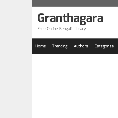
Skip
to
Granthagara
content
Free Online Bengali Library
Home
Trending
Authors
Categories