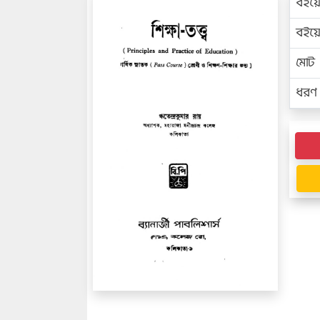
বইয়
বইয
মোট প
ধরণ