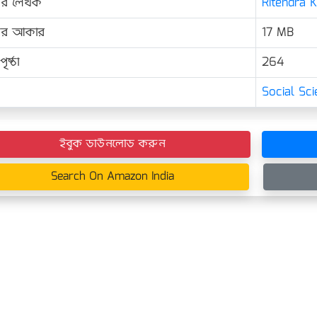
ের লেখক
Ritendra K
়ের আকার
17 MB
ৃষ্ঠা
264
Social Sc
ইবুক ডাউনলোড করুন
Search On Amazon India