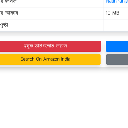
ের লেখক
Naliniranj
়ের আকার
10 MB
ৃষ্ঠা
ইবুক ডাউনলোড করুন
Search On Amazon India