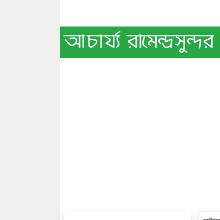
আচার্য্য রামেন্দ্রস