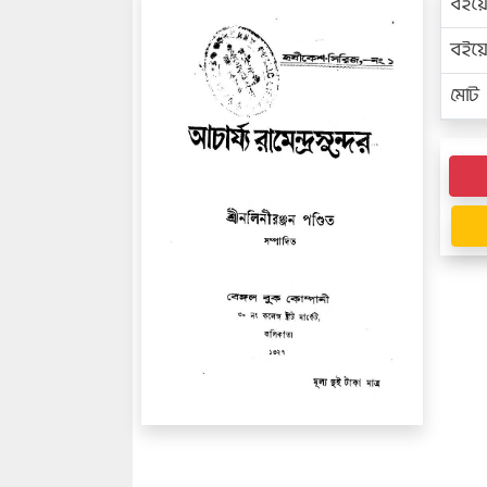
বইয়
বইয
মোট প