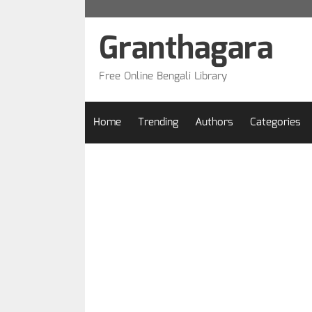
Skip
to
Granthagara
content
Free Online Bengali Library
Home
Trending
Authors
Categories