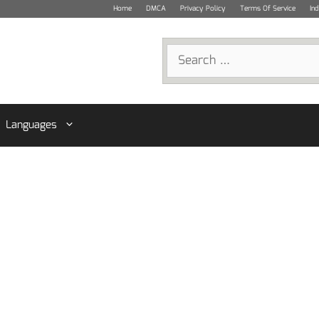
Home
DMCA
Privacy Policy
Terms Of Service
In
Search
for:
Languages