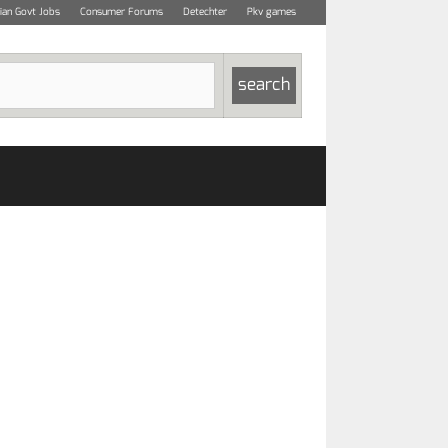
dian Govt Jobs
Consumer Forums
Detechter
Pkv games