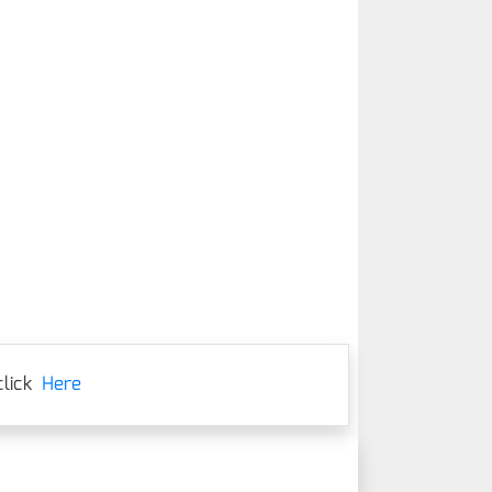
lick
Here