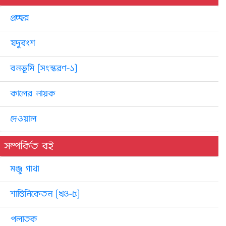
প্রচ্ছন্ন
যদুবংশ
বনভূমি [সংস্করণ-১]
কালের নায়ক
দেওয়াল
সম্পর্কিত বই
মঞ্জু গাথা
শান্তিনিকেতন [খণ্ড-৫]
পলাতক