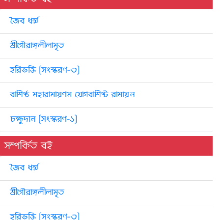
জৈব ধর্ম্ম
শ্রীগৌরাঙ্গলীলামৃত
হরিভক্তি [সংস্করণ-৩]
বাশিষ্ঠ মহারামায়ণম যোগবাশিষ্ট রামায়ন
চক্ষুদান [সংস্করণ-১]
সম্পর্কিত বই
জৈব ধর্ম্ম
শ্রীগৌরাঙ্গলীলামৃত
হরিভক্তি [সংস্করণ-৩]