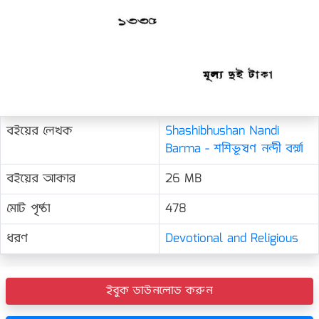
বইয়ের লেখক
Shashibhushan Nandi
Barma - শশিভূষণ নন্দী বর্ম্মা
বইয়ের আকার
26 MB
মোট পৃষ্ঠা
478
ধরণ
Devotional and Religious
ইবুক ডাউনলোড করুন