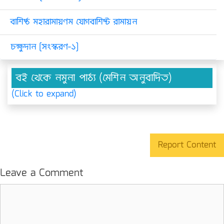
বাশিষ্ঠ মহারামায়ণম যোগবাশিষ্ট রামায়ন
চক্ষুদান [সংস্করণ-১]
বই থেকে নমুনা পাঠ্য (মেশিন অনুবাদিত)
(Click to expand)
Report Content
Leave a Comment
Comment