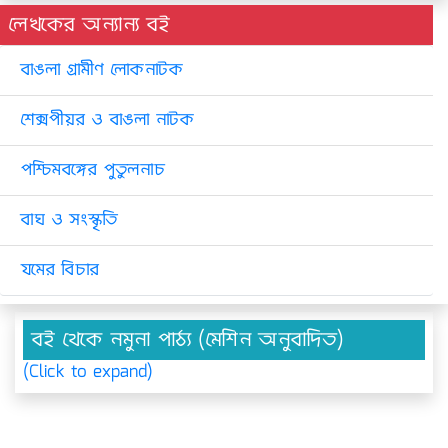
লেখকের অন্যান্য বই
বাঙলা গ্রামীণ লোকনাটক
শেক্সপীয়র ও বাঙলা নাটক
পশ্চিমবঙ্গের পুতুলনাচ
বাঘ ও সংস্কৃতি
যমের বিচার
বই থেকে নমুনা পাঠ্য (মেশিন অনুবাদিত)
(Click to expand)