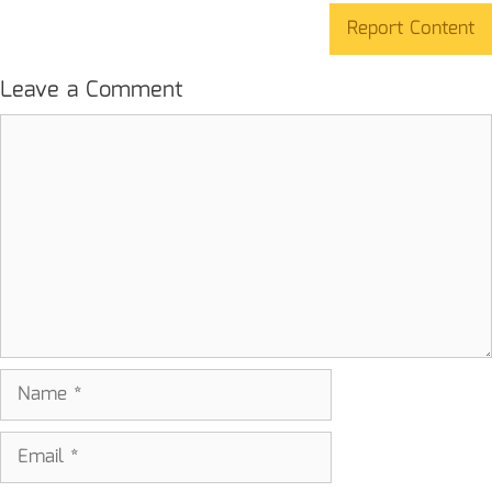
Report Content
Leave a Comment
Comment
Name
Email