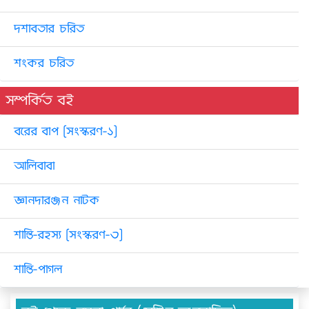
দশাবতার চরিত
শংকর চরিত
সম্পর্কিত বই
বরের বাপ [সংস্করণ-১]
আলিবাবা
জ্ঞানদারঞ্জন নাটক
শান্তি-রহস্য [সংস্করণ-৩]
শান্তি-পাগল