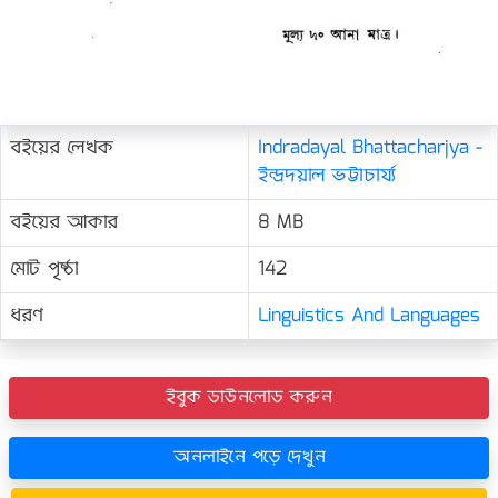
বইয়ের লেখক
Indradayal Bhattacharjya -
ইন্দ্রদয়াল ভট্টাচার্য্য
বইয়ের আকার
8 MB
মোট পৃষ্ঠা
142
ধরণ
Linguistics And Languages
ইবুক ডাউনলোড করুন
অনলাইনে পড়ে দেখুন