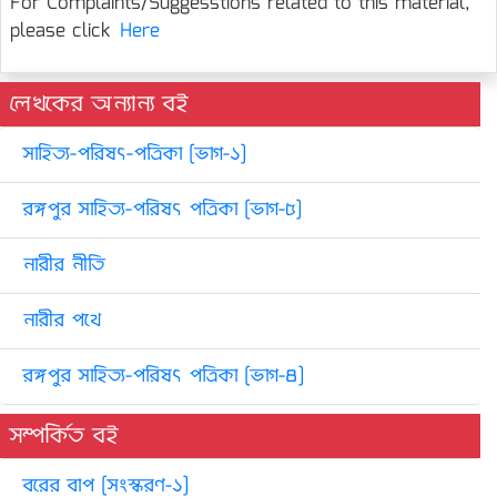
For Complaints/Suggesstions related to this material,
please click
Here
লেখকের অন্যান্য বই
সাহিত্য-পরিষৎ-পত্রিকা [ভাগ-১]
রঙ্গপুর সাহিত্য-পরিষৎ পত্রিকা [ভাগ-৫]
নারীর নীতি
নারীর পথে
রঙ্গপুর সাহিত্য-পরিষৎ পত্রিকা [ভাগ-৪]
সম্পর্কিত বই
বরের বাপ [সংস্করণ-১]