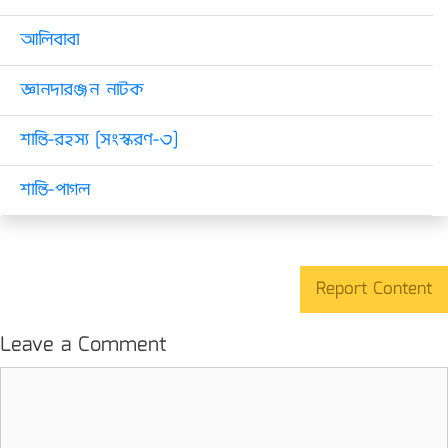
আলিবাবা
জ্ঞানদারঞ্জন নাটক
শান্তি-রহস্য [সংস্করণ-৩]
শান্তি-পাগল
Report Content
Leave a Comment
Comment