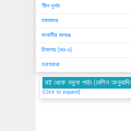
নীল দুর্গম
গঙ্গাসাগর
মানালীর মালঞ্চে
হিমালয় [খণ্ড-২]
চরণরেখা
বই থেকে নমুনা পাঠ্য (মেশিন অনুবাদ
(Click to expand)