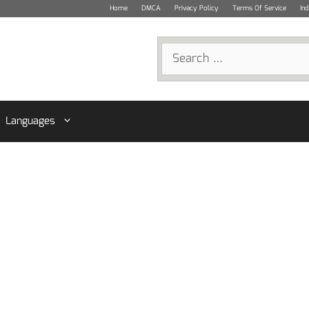
Home
DMCA
Privacy Policy
Terms Of Service
In
Search
for:
Languages