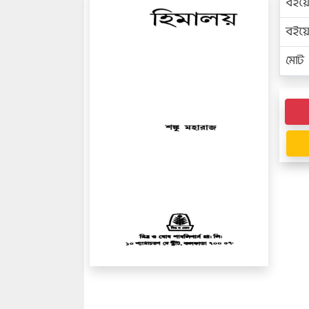
বইয়
বইয
মোট প