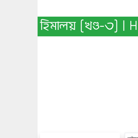
হিমালয় [খণ্ড-৩] | 