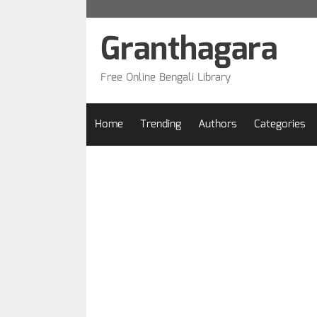
Skip
to
Granthagara
content
Free Online Bengali Library
Home
Trending
Authors
Categories