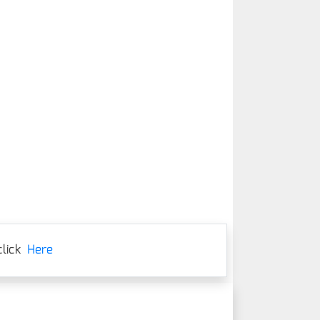
lick
Here