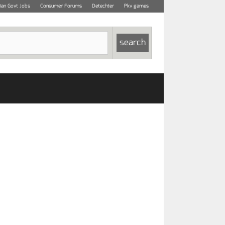
dian Govt Jobs
Consumer Forums
Detechter
Pkv games