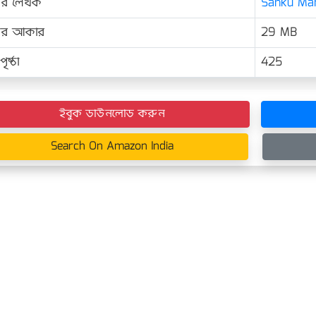
ের লেখক
Sanku Maha
়ের আকার
29 MB
ৃষ্ঠা
425
ইবুক ডাউনলোড করুন
Search On Amazon India