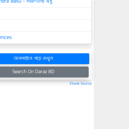
dra Basu - গিরিশচন্দ্র বসু
iences
অনলাইনে পড়ে দেখুন
Search On Daraz BD
Ebook Source