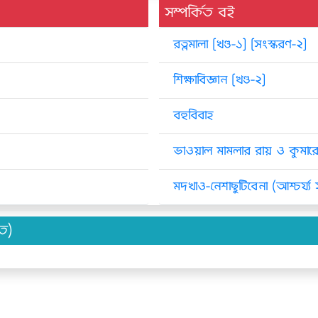
সম্পর্কিত বই
রত্নমালা [খণ্ড-১] [সংস্করণ-২]
শিক্ষাবিজ্ঞান [খণ্ড-২]
বহুবিবাহ
ভাওয়াল মামলার রায় ও কুমার
মদখাও-নেশাছুটিবেনা (আশ্চর্য্য সত
িত)