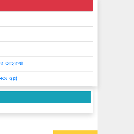
ের আত্মকথা
্য স্বপ্ন)