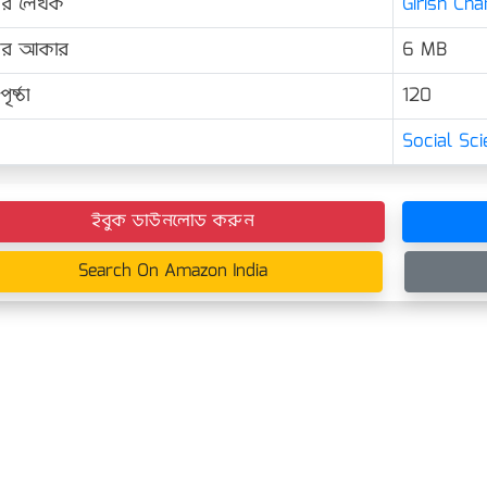
ের লেখক
Girish Chan
়ের আকার
6 MB
ৃষ্ঠা
120
Social Sc
ইবুক ডাউনলোড করুন
Search On Amazon India