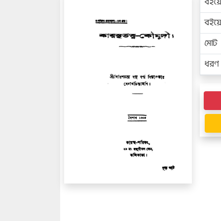
বইয়
বইয
মোট প
ধরণ