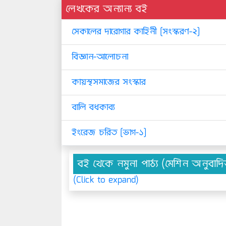
লেখকের অন্যান্য বই
সেকালের দারোগার কাহিনী [সংস্করণ-২]
বিজ্ঞান-আলোচনা
কায়স্থসমাজের সংস্কার
বালি বধকাব্য
ইংরেজ চরিত [ভাগ-১]
বই থেকে নমুনা পাঠ্য (মেশিন অনুবাদ
(Click to expand)