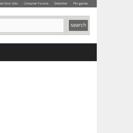
dian Govt Jobs
Consumer Forums
Detechter
Pkv games