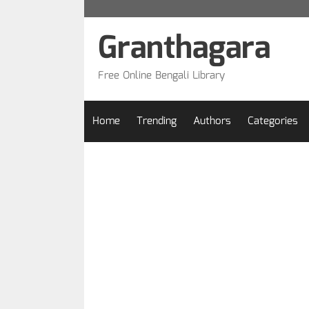
Skip
to
Granthagara
content
Free Online Bengali Library
Home
Trending
Authors
Categories