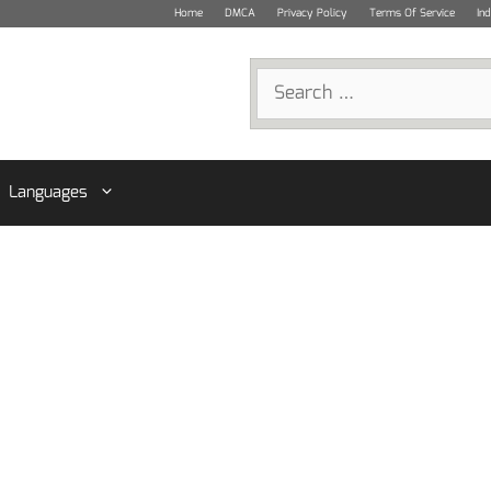
Home
DMCA
Privacy Policy
Terms Of Service
In
Search
for:
Languages