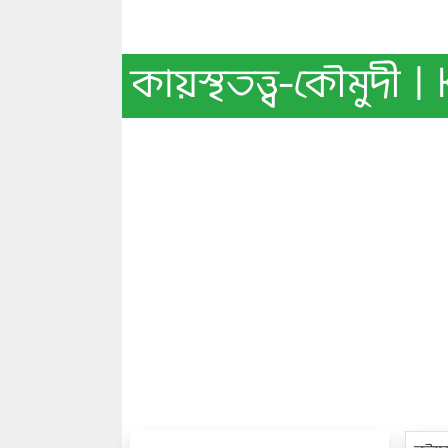
কায়স্থতত্ত্ব-কৌমুদ