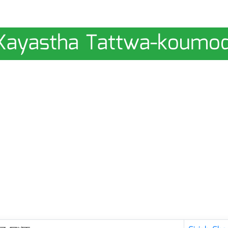
ী | Kayastha Tattwa-koumod