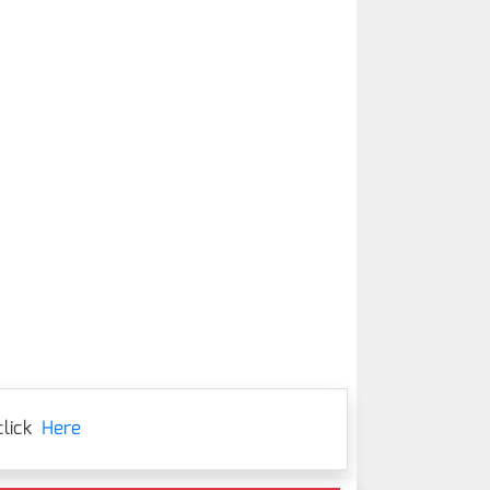
lick
Here