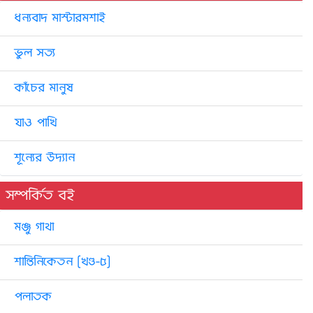
ধন্যবাদ মাস্টারমশাই
ভুল সত্য
কাঁচের মানুষ
যাও পাখি
শূন্যের উদ্যান
সম্পর্কিত বই
মঞ্জু গাথা
শান্তিনিকেতন [খণ্ড-৫]
পলাতক