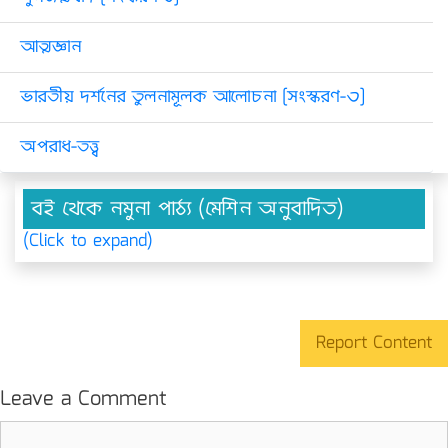
আত্মজ্ঞান
ভারতীয় দর্শনের তুলনামূলক আলোচনা [সংস্করণ-৩]
অপরাধ-তত্ত্ব
বই থেকে নমুনা পাঠ্য (মেশিন অনুবাদিত)
(Click to expand)
Report Content
Leave a Comment
Comment