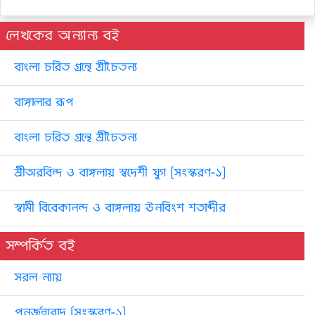
লেখকের অন্যান্য বই
বাংলা চরিত গ্রন্থে শ্রীচৈতন্য
বাঙ্গালার রূপ
বাংলা চরিত গ্রন্থে শ্রীচৈতন্য
শ্রীঅরবিন্দ ও বাঙ্গলায় স্বদেশী যুগ [সংস্করণ-১]
স্বামী বিবেকানন্দ ও বাঙ্গলায় ঊনবিংশ শতাব্দীর
সম্পর্কিত বই
সরল ন্যায়
পুনর্জন্মবাদ [সংস্করণ-১]