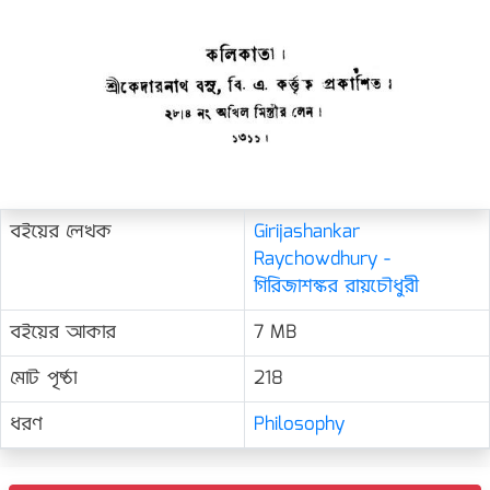
বইয়ের লেখক
Girijashankar
Raychowdhury -
গিরিজাশঙ্কর রায়চৌধুরী
বইয়ের আকার
7 MB
মোট পৃষ্ঠা
218
ধরণ
Philosophy