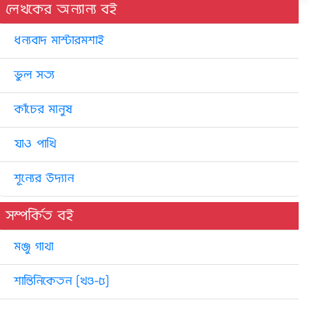
লেখকের অন্যান্য বই
ধন্যবাদ মাস্টারমশাই
ভুল সত্য
কাঁচের মানুষ
যাও পাখি
শূন্যের উদ্যান
সম্পর্কিত বই
মঞ্জু গাথা
শান্তিনিকেতন [খণ্ড-৫]