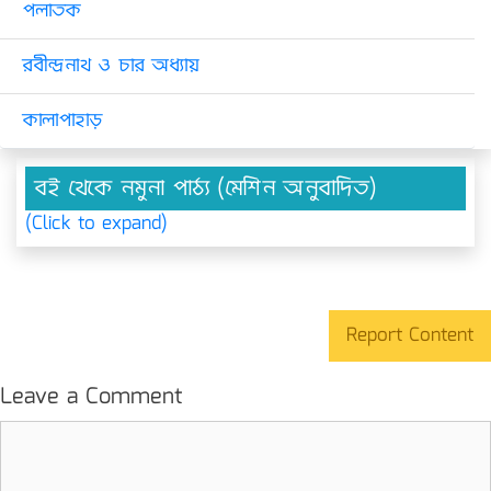
পলাতক
রবীন্দ্রনাথ ও চার অধ্যায়
কালাপাহাড়
বই থেকে নমুনা পাঠ্য (মেশিন অনুবাদিত)
(Click to expand)
Report Content
Leave a Comment
Comment