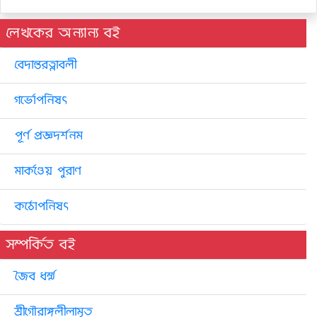
লেখকের অন্যান্য বই
বেদান্তরত্নাবলী
গর্ভোপনিষৎ
পূর্ণ প্রজ্ঞদর্শনম
মার্কণ্ডেয় পুরাণ
কঠোপনিষৎ
সম্পর্কিত বই
জৈব ধর্ম্ম
শ্রীগৌরাঙ্গলীলামৃত