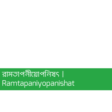
রামতাপনীয়োপনিষৎ |
Ramtapaniyopanishat