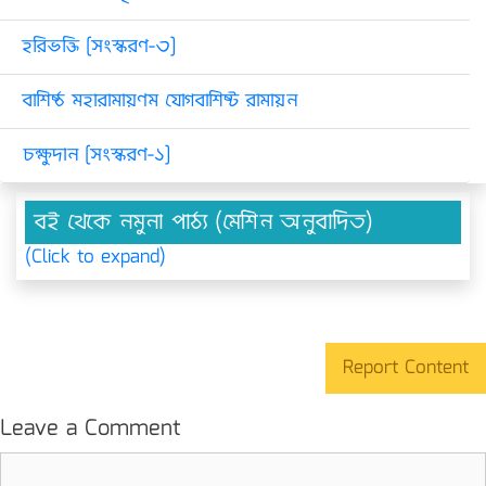
হরিভক্তি [সংস্করণ-৩]
বাশিষ্ঠ মহারামায়ণম যোগবাশিষ্ট রামায়ন
চক্ষুদান [সংস্করণ-১]
বই থেকে নমুনা পাঠ্য (মেশিন অনুবাদিত)
(Click to expand)
Report Content
Leave a Comment
Comment