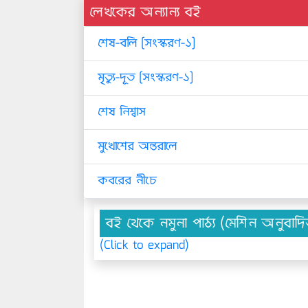
লেখকের অন্যান্য বই
শেষ-বলি [সংস্করণ-১]
মৃত্যু-দূত [সংস্করণ-১]
শেষ নিশ্বাস
মুখোশের অন্তরালে
কবরের নীচে
বই থেকে নমুনা পাঠ্য (মেশিন অনুবাদ
(Click to expand)