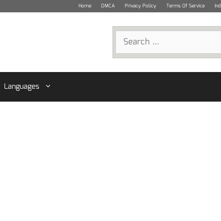
Home
DMCA
Privacy Policy
Terms Of Service
In
Search
for:
Languages