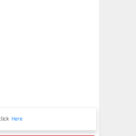
lick
Here