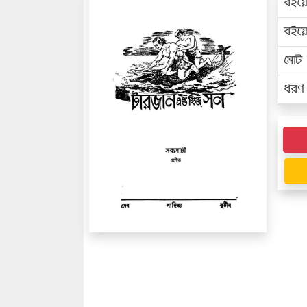
বইয়
বইয
মোট প
ধরণ