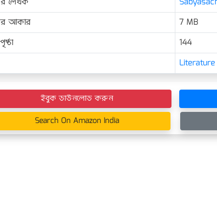
ের লেখক
Sabyasachi
়ের আকার
7 MB
ৃষ্ঠা
144
Literature
ইবুক ডাউনলোড করুন
Search On Amazon India