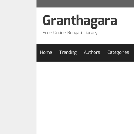
Skip
to
Granthagara
content
Free Online Bengali Library
Home
Trending
Authors
Categories