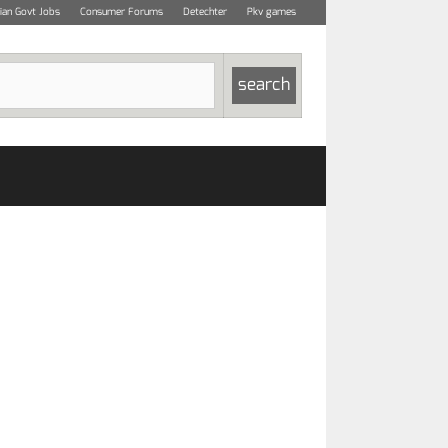
dian Govt Jobs
Consumer Forums
Detechter
Pkv games