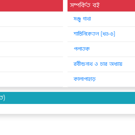
সম্পর্কিত বই
মঞ্জু গাথা
শান্তিনিকেতন [খণ্ড-৫]
পলাতক
রবীন্দ্রনাথ ও চার অধ্যায়
কালাপাহাড়
িত)