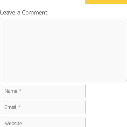
Leave a Comment
Comment
Name
Email
Website