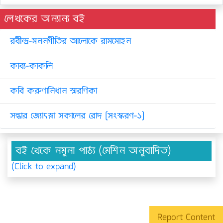
লেখকের অন্যান্য বই
রবীন্দ্র-মননগীতির আলোকে রামমোহন
কাব্য-কাকলি
কবি করুণানিধান স্মরণিকা
সন্ধার জ্যোৎস্না সকালের রোদ [সংস্করণ-১]
বই থেকে নমুনা পাঠ্য (মেশিন অনুবাদিত)
(Click to expand)
Report Content