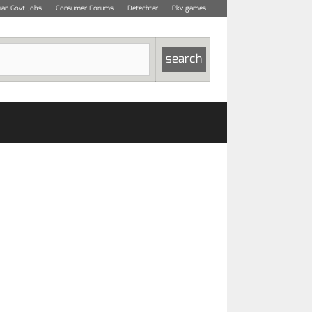
dian Govt Jobs
Consumer Forums
Detechter
Pkv games