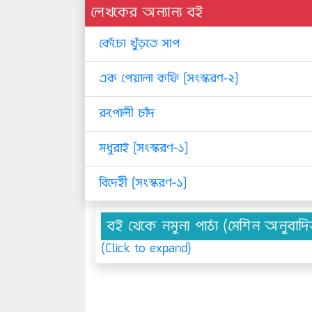
লেখকের অন্যান্য বই
কেঁচো খুঁড়তে সাপ
এক পেয়ালা কফি [সংস্করণ-২]
রুপোলী চাঁদ
মধুরাই [সংস্করণ-১]
বিদেহী [সংস্করণ-১]
বই থেকে নমুনা পাঠ্য (মেশিন অনুবাদ
(Click to expand)