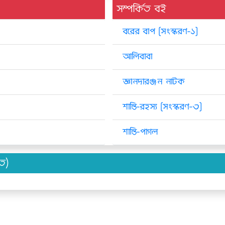
সম্পর্কিত বই
বরের বাপ [সংস্করণ-১]
আলিবাবা
জ্ঞানদারঞ্জন নাটক
শান্তি-রহস্য [সংস্করণ-৩]
শান্তি-পাগল
িত)