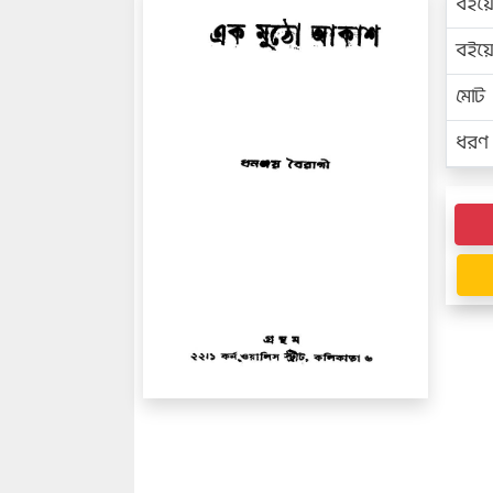
বইয়
বইয
মোট প
ধরণ