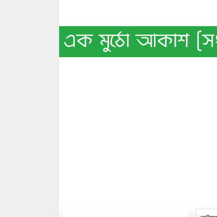
এক মুঠো আকাশ [সং