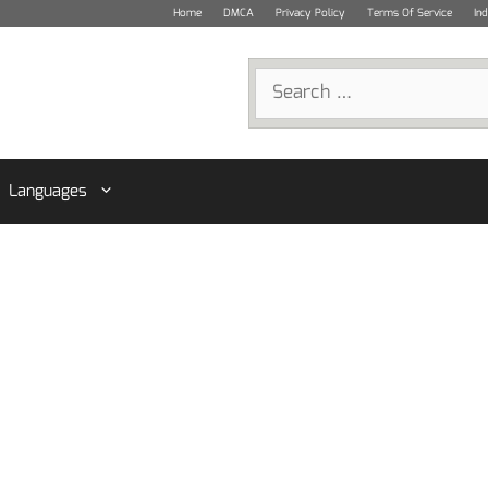
Home
DMCA
Privacy Policy
Terms Of Service
In
Search
for:
Languages