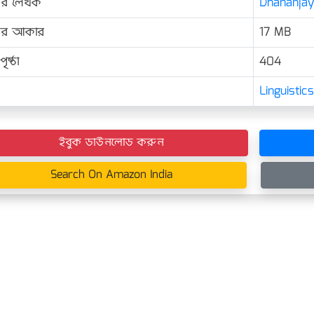
ের লেখক
Dhananjay 
়ের আকার
17 MB
ৃষ্ঠা
404
Linguisti
ইবুক ডাউনলোড করুন
Search On Amazon India