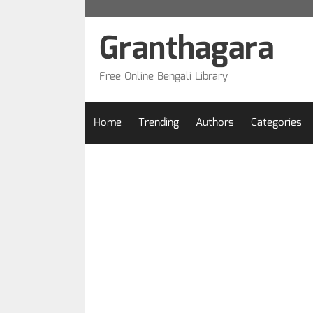
Skip
to
Granthagara
content
Free Online Bengali Library
Home
Trending
Authors
Categories