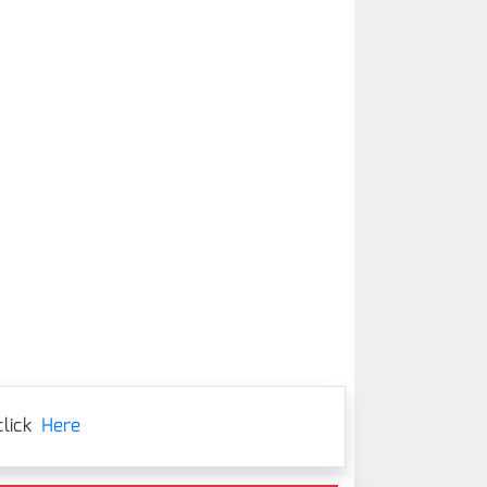
lick
Here