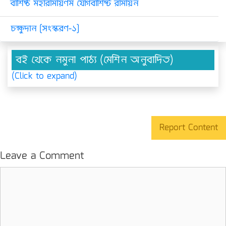
বাশিষ্ঠ মহারামায়ণম যোগবাশিষ্ট রামায়ন
চক্ষুদান [সংস্করণ-১]
বই থেকে নমুনা পাঠ্য (মেশিন অনুবাদিত)
(Click to expand)
Report Content
Leave a Comment
Comment