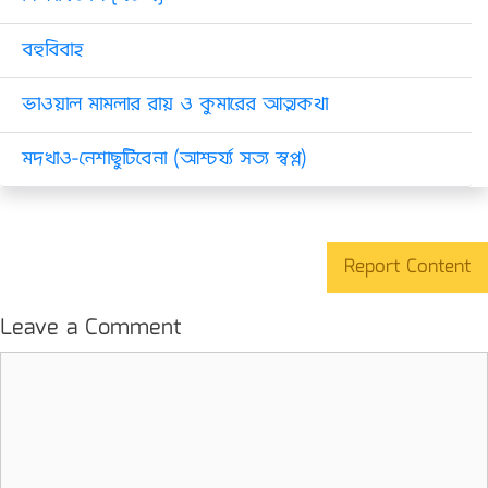
বহুবিবাহ
ভাওয়াল মামলার রায় ও কুমারের আত্মকথা
মদখাও-নেশাছুটিবেনা (আশ্চর্য্য সত্য স্বপ্ন)
Report Content
Leave a Comment
Comment