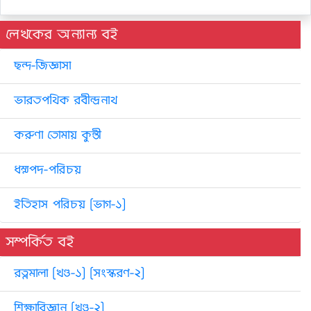
লেখকের অন্যান্য বই
ছন্দ-জিজ্ঞাসা
ভারতপথিক রবীন্দ্রনাথ
করুণা তোমায় কুন্তী
ধম্মপদ-পরিচয়
ইতিহাস পরিচয় [ভাগ-১]
সম্পর্কিত বই
রত্নমালা [খণ্ড-১] [সংস্করণ-২]
শিক্ষাবিজ্ঞান [খণ্ড-২]