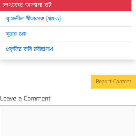
লেখকের অন্যান্য বই
কৃষ্ণলীলা গীতাকাব্য [খণ্ড-১]
সুরের গুরু
প্রকৃতির কবি রবীন্দ্রনাথ
Report Content
Leave a Comment
Comment