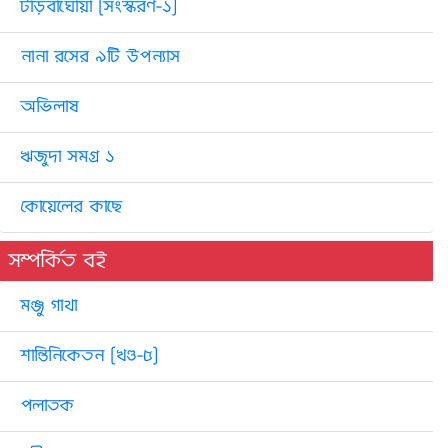
টাড়বাঘোয়া [সংস্করণ-১]
নানা রসের ৯টি উপন্যাস
অভিলাষ
ঋজুদা সমগ্র ১
কোয়েলের কাছে
সম্পর্কিত বই
মঞ্জু গাথা
শান্তিনিকেতন [খণ্ড-৫]
পলাতক