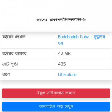
বইয়ের লেখক
Buddhadeb Guha - বুদ্ধদেব
গুহ
বইয়ের আকার
42 MB
মোট পৃষ্ঠা
485
ধরণ
Literature
ইবুক ডাউনলোড করুন
অনলাইনে পড়ে দেখুন