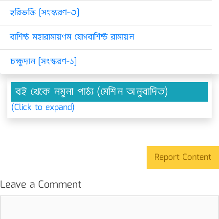
হরিভক্তি [সংস্করণ-৩]
বাশিষ্ঠ মহারামায়ণম যোগবাশিষ্ট রামায়ন
চক্ষুদান [সংস্করণ-১]
বই থেকে নমুনা পাঠ্য (মেশিন অনুবাদিত)
(Click to expand)
Report Content
Leave a Comment
Comment