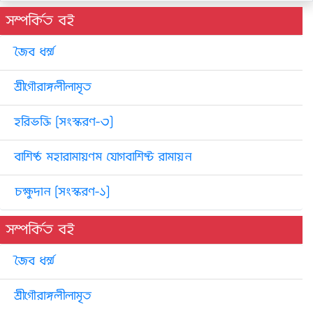
সম্পর্কিত বই
জৈব ধর্ম্ম
শ্রীগৌরাঙ্গলীলামৃত
হরিভক্তি [সংস্করণ-৩]
বাশিষ্ঠ মহারামায়ণম যোগবাশিষ্ট রামায়ন
চক্ষুদান [সংস্করণ-১]
সম্পর্কিত বই
জৈব ধর্ম্ম
শ্রীগৌরাঙ্গলীলামৃত