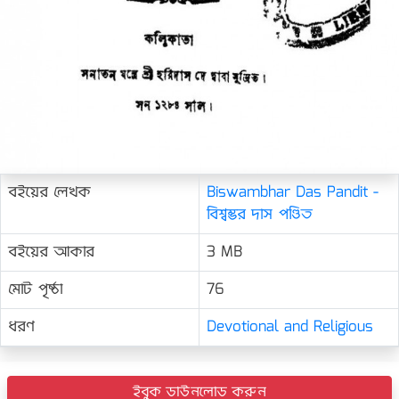
বইয়ের লেখক
Biswambhar Das Pandit -
বিশ্বম্ভর দাস পণ্ডিত
বইয়ের আকার
3 MB
মোট পৃষ্ঠা
76
ধরণ
Devotional and Religious
ইবুক ডাউনলোড করুন