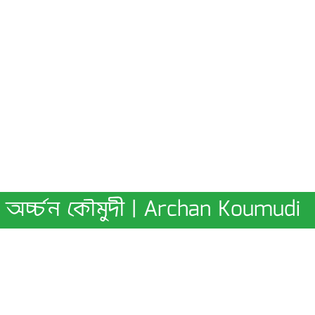
অর্চ্চন কৌমুদী | Archan Koumudi