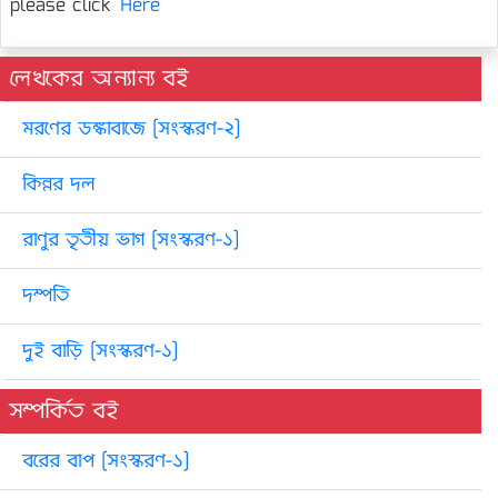
please click
Here
লেখকের অন্যান্য বই
মরণের ডঙ্কাবাজে [সংস্করণ-২]
কিন্নর দল
রাণুর তৃতীয় ভাগ [সংস্করণ-১]
দম্পতি
দুই বাড়ি [সংস্করণ-১]
সম্পর্কিত বই
বরের বাপ [সংস্করণ-১]