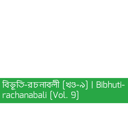
বিভূতি-রচনাবলী [খণ্ড-৯] | Bibhuti-
rachanabali [Vol. 9]