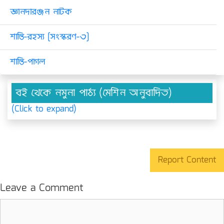
জ্ঞানদারঞ্জন নাটক
শান্তি-রহস্য [সংস্করণ-৩]
শান্তি-পাগল
বই থেকে নমুনা পাঠ্য (মেশিন অনুবাদিত)
(Click to expand)
Report Content
Leave a Comment
Comment