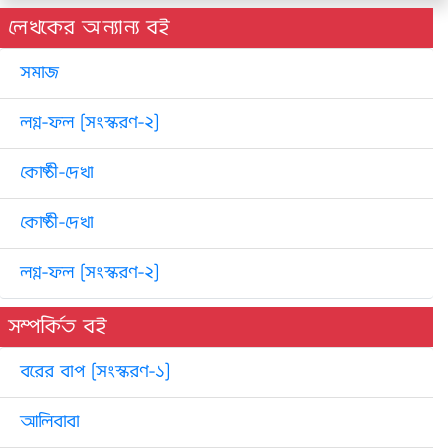
লেখকের অন্যান্য বই
সমাজ
লগ্ন-ফল [সংস্করণ-২]
কোষ্ঠী-দেখা
কোষ্ঠী-দেখা
লগ্ন-ফল [সংস্করণ-২]
সম্পর্কিত বই
বরের বাপ [সংস্করণ-১]
আলিবাবা