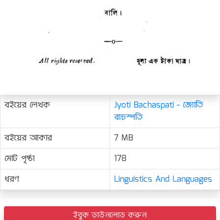
বইয়ের লেখক
Jyoti Bachaspati - জ্যোতি
বাচস্পতি
বইয়ের আকার
7 MB
মোট পৃষ্ঠা
178
ধরণ
Linguistics And Languages
ইবুক ডাউনলোড করুন