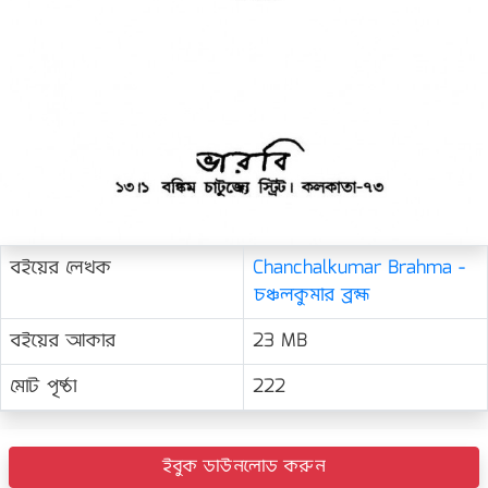
বইয়ের লেখক
Chanchalkumar Brahma -
চঞ্চলকুমার ব্রহ্ম
বইয়ের আকার
23 MB
মোট পৃষ্ঠা
222
ইবুক ডাউনলোড করুন