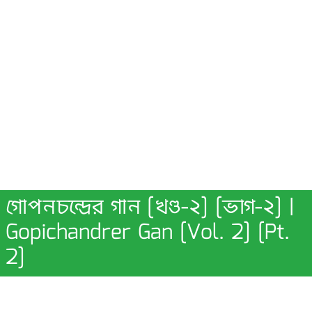
গোপনচন্দ্রের গান [খণ্ড-২] [ভাগ-২] |
Gopichandrer Gan [Vol. 2] [Pt.
2]