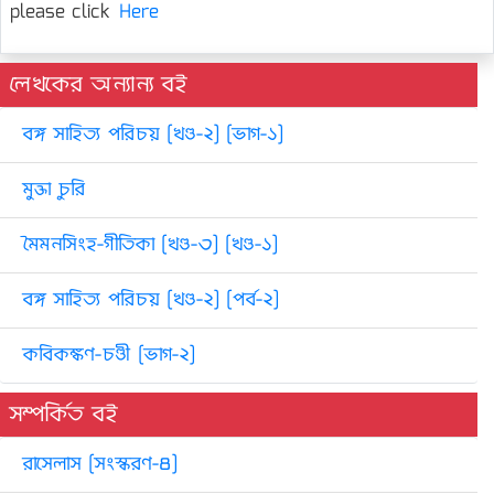
please click
Here
লেখকের অন্যান্য বই
বঙ্গ সাহিত্য পরিচয় [খণ্ড-২] [ভাগ-১]
মুক্তা চুরি
মৈমনসিংহ-গীতিকা [খণ্ড-৩] [খণ্ড-১]
বঙ্গ সাহিত্য পরিচয় [খণ্ড-২] [পর্ব-২]
কবিকঙ্কণ-চণ্ডী [ভাগ-২]
সম্পর্কিত বই
রাসেলাস [সংস্করণ-৪]