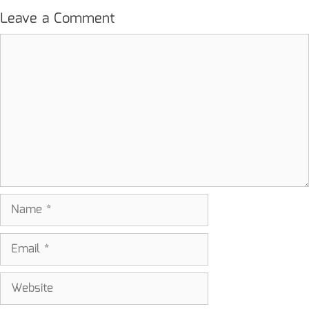
Leave a Comment
Comment
Name
Email
Website