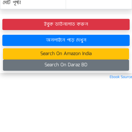
মোট পৃষ্ঠা
ইবুক ডাউনলোড করুন
অনলাইনে পড়ে দেখুন
Search On Amazon India
Search On Daraz BD
Ebook Source