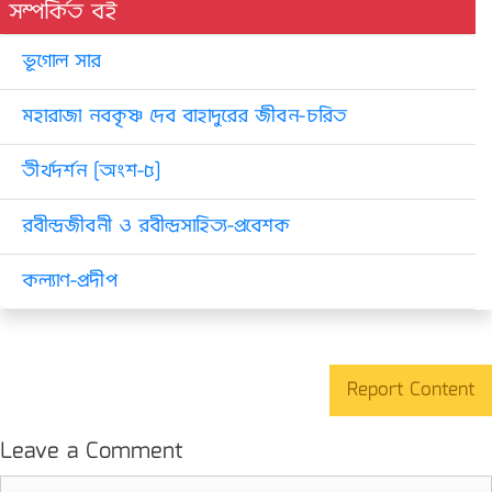
সম্পর্কিত বই
ভূগোল সার
মহারাজা নবকৃষ্ণ দেব বাহাদুরের জীবন-চরিত
তীর্থদর্শন [অংশ-৫]
রবীন্দ্রজীবনী ও রবীন্দ্রসাহিত্য-প্রবেশক
কল্যাণ-প্রদীপ
Report Content
Leave a Comment
Comment