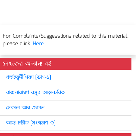
For Complaints/Suggesstions related to this material,
please click
Here
লেখকের অন্যান্য বই
ধর্ম্মতত্ত্বদীপিকা [ভাগ-১]
রাজনারায়ণ বসুর আত্ম-চরিত
সেকাল আর একাল
আত্ম-চরিত [সংস্করণ-৩]