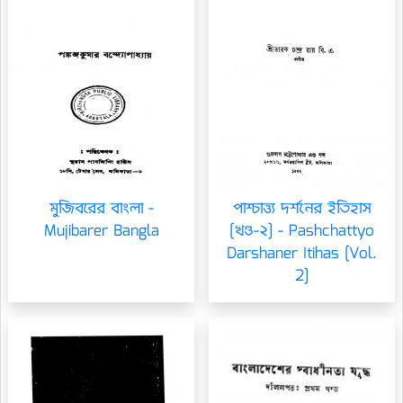
মুজিবরের বাংলা -
পাশ্চাত্ত্য দর্শনের ইতিহাস
Mujibarer Bangla
[খণ্ড-২] - Pashchattyo
Darshaner Itihas [Vol.
2]