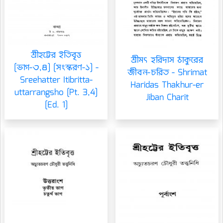
শ্রীহট্টের ইতিবৃত্ত
শ্রীমৎ হরিদাস ঠাকুরের
[ভাগ-৩,৪] [সংস্করণ-১] -
জীবন-চরিত - Shrimat
Sreehatter Itibritta-
Haridas Thakhur-er
uttarrangsho [Pt. 3,4]
Jiban Charit
[Ed. 1]