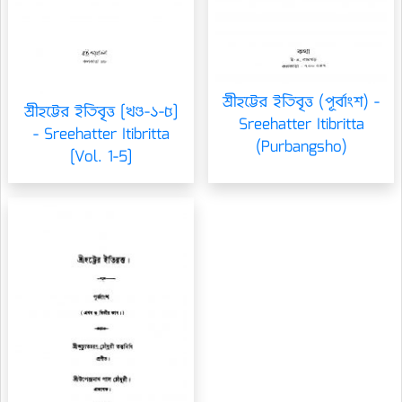
শ্রীহট্টের ইতিবৃত্ত (পূর্বাংশ) -
শ্রীহট্টের ইতিবৃত্ত [খণ্ড-১-৫]
Sreehatter Itibritta
- Sreehatter Itibritta
(Purbangsho)
[Vol. 1-5]