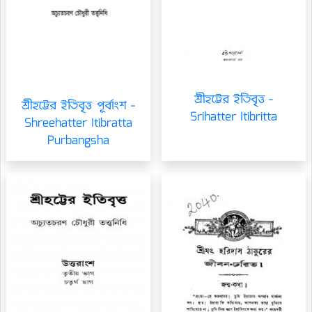
শ্রীহট্টের ইতিবৃত্ত -
শ্রীহট্টের ইতিবৃত্ত পূর্বাংশ -
Srihatter Itibritta
Shreehatter Itibratta
Purbangsha