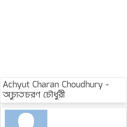
Achyut Charan Choudhury -
অচ্যুতচরণ চৌধুরী