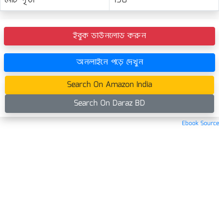
মোট পৃষ্ঠা
190
ইবুক ডাউনলোড করুন
অনলাইনে পড়ে দেখুন
Search On Amazon India
Search On Daraz BD
Ebook Source