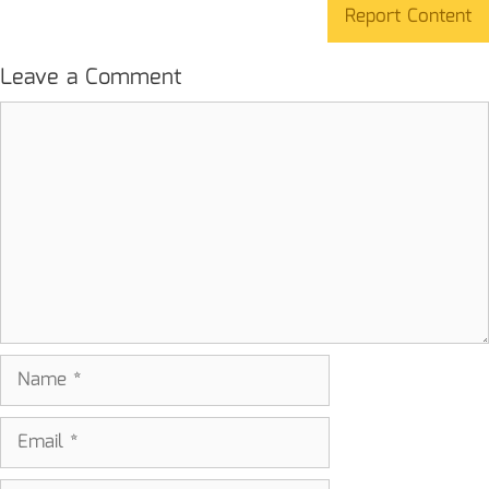
Report Content
Leave a Comment
Comment
Name
Email