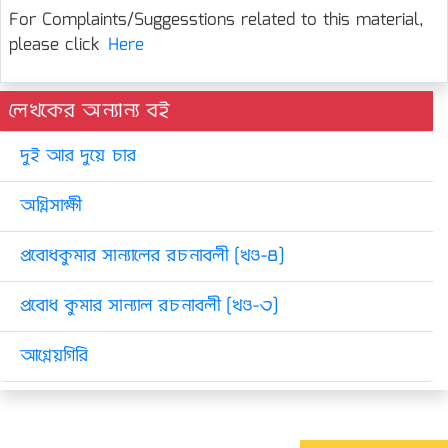
For Complaints/Suggesstions related to this material,
please click
Here
লেখকের অন্যান্য বই
দুই আর দুয়ে চার
অগ্নিসাক্ষী
প্রবোধকুমার সান্যালের রচনাবলী [খণ্ড-৪]
প্রবোধ কুমার সান্যাল রচনাবলী [খণ্ড-৩]
আগ্নেয়গিরি