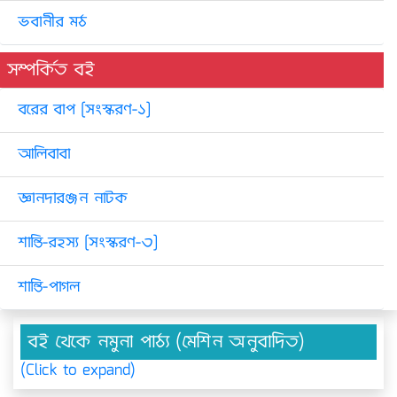
ভবানীর মঠ
সম্পর্কিত বই
বরের বাপ [সংস্করণ-১]
আলিবাবা
জ্ঞানদারঞ্জন নাটক
শান্তি-রহস্য [সংস্করণ-৩]
শান্তি-পাগল
বই থেকে নমুনা পাঠ্য (মেশিন অনুবাদিত)
(Click to expand)