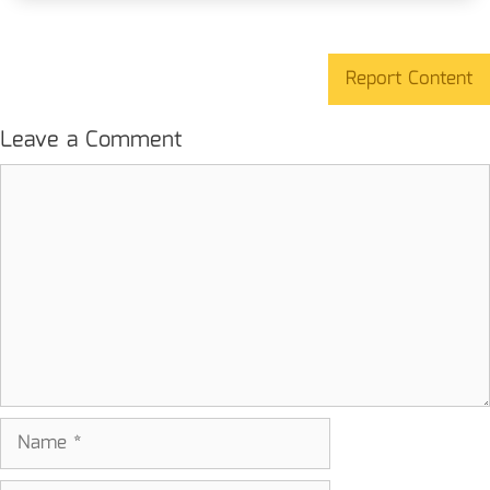
Report Content
Leave a Comment
Comment
Name