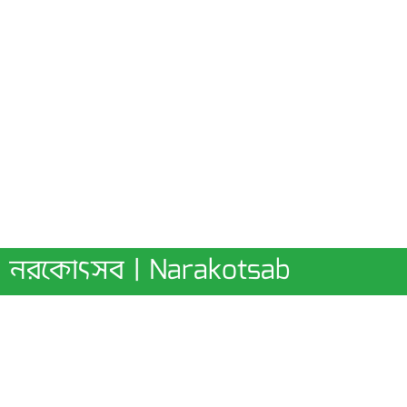
নরকোৎসব | Narakotsab