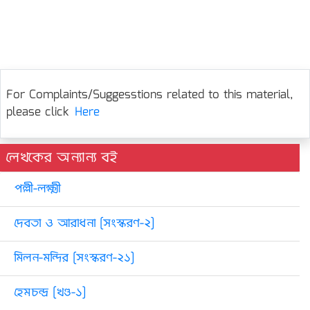
For Complaints/Suggesstions related to this material,
please click
Here
লেখকের অন্যান্য বই
পল্লী-লক্ষ্মী
দেবতা ও আরাধনা [সংস্করণ-২]
মিলন-মন্দির [সংস্করণ-২১]
হেমচন্দ্র [খণ্ড-১]