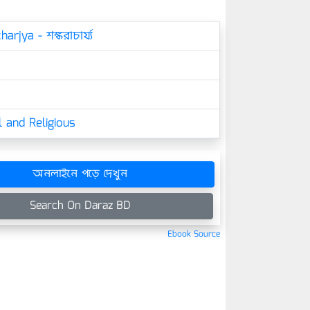
rjya - শঙ্করাচার্য্য
 and Religious
অনলাইনে পড়ে দেখুন
Search On Daraz BD
Ebook Source