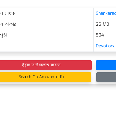
ের লেখক
Shankaracha
়ের আকার
26 MB
ৃষ্ঠা
504
Devotional
ইবুক ডাউনলোড করুন
Search On Amazon India