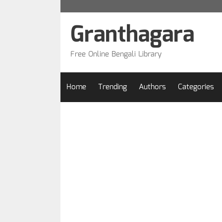
Skip
to
Granthagara
content
Free Online Bengali Library
Home
Trending
Authors
Categories