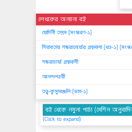
লেখকের অন্যান্য বই
যোগিনী তন্ত্রম [সংস্করণ-১]
শিবাবতার শঙ্করাচার্য্যের গ্রন্থমালা [খণ্ড-১] [সংস
শঙ্করাচার্য্য গ্রন্থাবলী
আনন্দলহরী
তত্ত্ব-কুসুমাঞ্জলি [ভাগ-১]
বই থেকে নমুনা পাঠ্য (মেশিন অনুবাদ
(Click to expand)