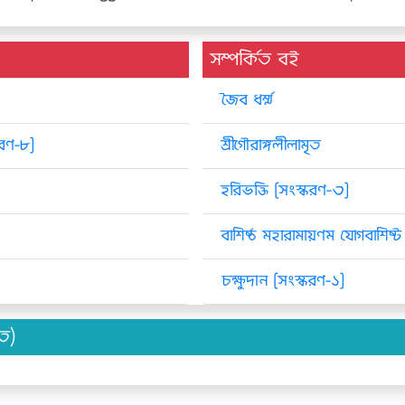
সম্পর্কিত বই
জৈব ধর্ম্ম
্করণ-৮]
শ্রীগৌরাঙ্গলীলামৃত
হরিভক্তি [সংস্করণ-৩]
বাশিষ্ঠ মহারামায়ণম যোগবাশিষ্
চক্ষুদান [সংস্করণ-১]
িত)