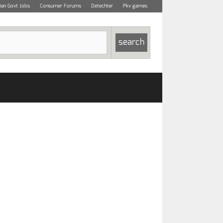
dian Govt Jobs
Consumer Forums
Detechter
Pkv games