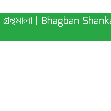
ের গ্রন্থমালা | Bhagban Sha