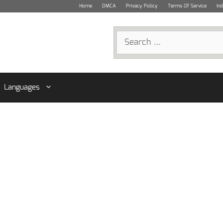
Home
DMCA
Privacy Policy
Terms Of Service
In
Search
for:
Languages