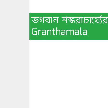
ভগবান শঙ্করাচার্য্য
Granthamala