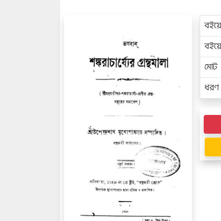
বইয়
বইয
মোট প
ধরণ