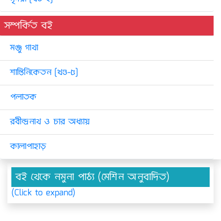
সম্পর্কিত বই
মঞ্জু গাথা
শান্তিনিকেতন [খণ্ড-৫]
পলাতক
রবীন্দ্রনাথ ও চার অধ্যায়
কালাপাহাড়
বই থেকে নমুনা পাঠ্য (মেশিন অনুবাদিত)
(Click to expand)