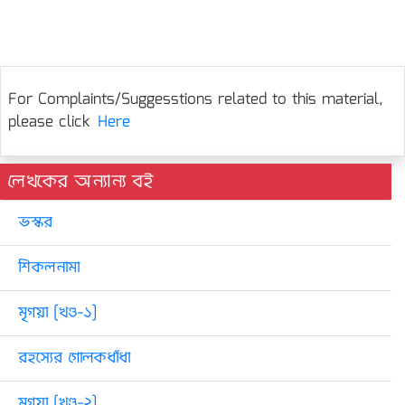
For Complaints/Suggesstions related to this material,
please click
Here
লেখকের অন্যান্য বই
ভস্কর
শিকলনামা
মৃগয়া [খণ্ড-১]
রহস্যের গোলকধাঁধা
মৃগয়া [খণ্ড-২]