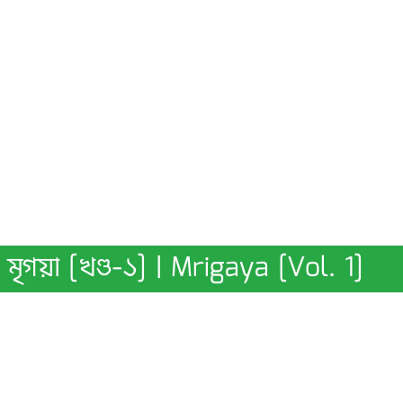
মৃগয়া [খণ্ড-১] | Mrigaya [Vol. 1]