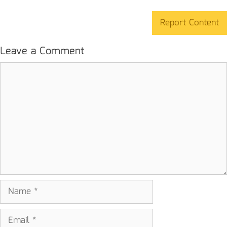
Report Content
Leave a Comment
Comment
Name
Email