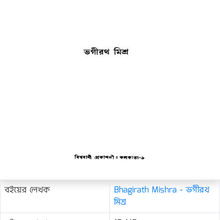
বইয়ের লেখক
Bhagirath Mishra - ভগীরথ
মিশ্র